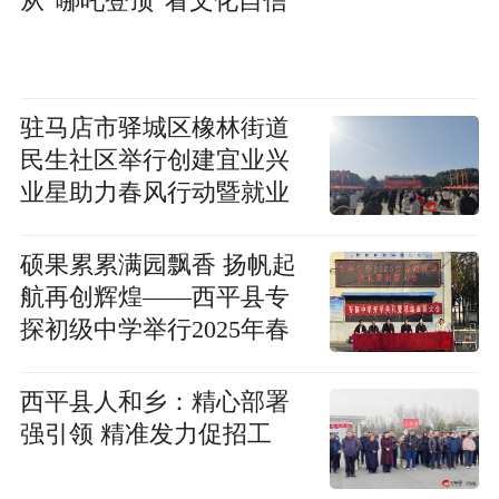
从“哪吒登顶”看文化自信
驻马店市驿城区橡林街道
民生社区举行创建宜业兴
业星助力春风行动暨就业
援助月活动
硕果累累满园飘香 扬帆起
航再创辉煌——西平县专
探初级中学举行2025年春
期开学典礼暨秋期表彰大
会
西平县人和乡：精心部署
强引领 精准发力促招工