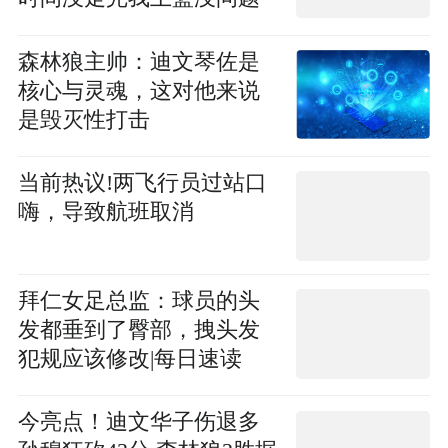
森林狼主帅：迪文琴佐是
核心与灵魂，这对他来说
是毁灭性打击
当前热议!两飞行员过站口
嗨，导致航班取消
拜仁女足总监：球员的头
发都垂到了臀部，拽头发
犯规应该修改|每日速读
今亮点！迪文华子伤退多