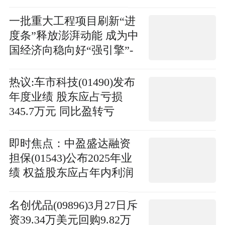
二级市场交易价格溢价风
险提示及停复牌公告
一批重大工程项目刷新“进
度条”释放澎湃动能 成为中
国经济向稳向好“强引擎”-
今日观点
热议:车市科技(01490)发布
年度业绩 股东应占亏损
345.7万元 同比盈转亏
即时焦点：中盈盛达融资
担保(01543)公布2025年业
绩 权益股东应占年内利润
约为1038万元 同比减少约
75.39%
名创优品(09896)3月27日斥
资39.34万美元回购9.82万