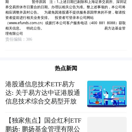
期 暂停原因 注：1.上述日期已剔除和上海证券交易所、深圳证
券交易所休市日重合的日期。办理以相关公告为准。整上述事项的，本公司将
相应调整并及时公告。 为避免因港股通不提供服务原因带来的不便，敬请投
资者提前进行相关业务安排。 投资者可登录本公司网站
（www.efunds.com.cn）或拨打本公司客户服务电话（400 881 8088）获取
相关信息。 特此公告。 易方达基金管
理有限公司
责任编辑：386
热点新闻
港股通信息技术ETF易方
达: 关于易方达中证港股通
信息技术综合交易型开放
式指数证券投资基金2026
年因港股通不提供服务暂
【独家焦点】国企红利ETF
停申购、赎回业务的公告
鹏扬: 鹏扬基金管理有限公