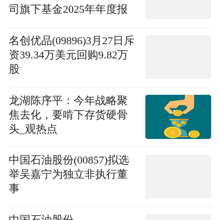
每日关注
司旗下基金2025年年度报
告提示性公告
名创优品(09896)3月27日斥
资39.34万美元回购9.82万
股
龙湖陈序平：今年战略聚
焦去化，要啃下存货硬骨
头_观热点
中国石油股份(00857)拟选
举吴嘉宁为独立非执行董
事
中国石油股份