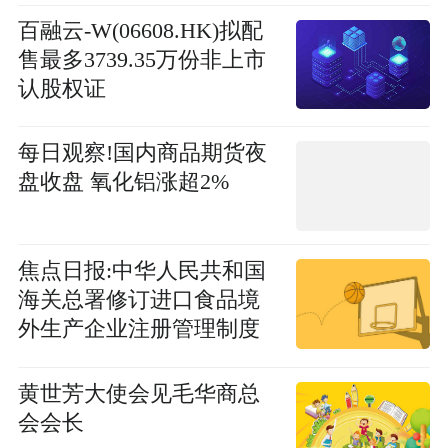
百融云-W(06608.HK)拟配
售最多3739.35万份非上市
认股权证
每日观察!国内商品期货夜
盘收盘 氧化铝涨超2%
焦点日报:中华人民共和国
海关总署修订进口食品境
外生产企业注册管理制度
为输华食品贸易提供更多
便利
黄世芳大使会见毛华商总
会会长