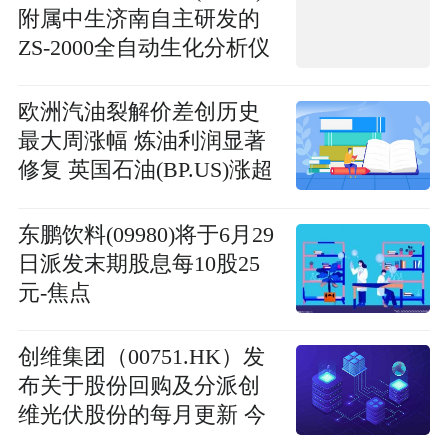
附属中生济南自主研发的
ZS-2000全自动生化分析仪
获发医疗器械注册证上市-
速读
欧洲汽油裂解价差创历史
最大周涨幅 炼油利润显著
修复 英国石油(BP.US)涨超
1.5%|消息
东鹏饮料(09980)将于6月29
日派发末期股息每10股25
元-焦点
创维集团（00751.HK）发
布关于股份回购及分派创
维光伏股份的每月更新 今
日热文