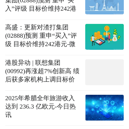
集团(02888)预测 重申“买
入”评级 目标价维持242港
元
高盛：更新对渣打集团
(02888)预测 重申“买入”评
级 目标价维持242港元-微
头条
港股异动 | 联想集团
(00992)再涨超7%创新高 绩
后获多家机构上调目标价
公司ISG业务进入利润释放
期
2025年希腊全年旅游收入
达到 236.3 亿欧元-今日热
讯