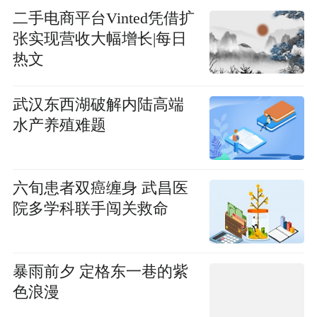
二手电商平台Vinted凭借扩
张实现营收大幅增长|每日
热文
武汉东西湖破解内陆高端
水产养殖难题
六旬患者双癌缠身 武昌医
院多学科联手闯关救命
暴雨前夕 定格东一巷的紫
色浪漫