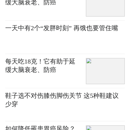
缓大脑衰老、防癌
一天中有2个“发胖时刻” 再饿也要管住嘴
每天吃18克！它有助于延
缓大脑衰老、防癌
鞋子选不对伤膝伤脚伤关节 这5种鞋建议
少穿
如何降低罹患胃癌风险？