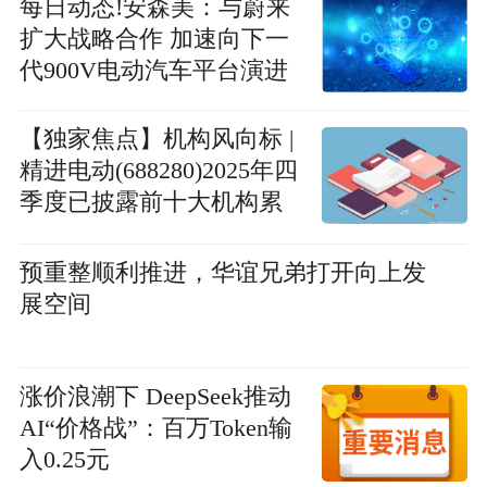
每日动态!安森美：与蔚来
扩大战略合作 加速向下一
代900V电动汽车平台演进
【独家焦点】机构风向标 |
精进电动(688280)2025年四
季度已披露前十大机构累
计持仓占比46.49%
预重整顺利推进，华谊兄弟打开向上发
展空间
涨价浪潮下 DeepSeek推动
AI“价格战”：百万Token输
入0.25元