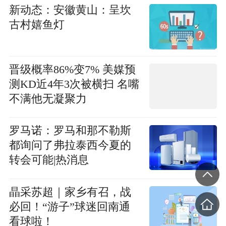
新动态：安徽黄山：呈坎
古村嬉鱼灯
晋级概率86%变7% 美媒预
测KD近4年3次被横扫 名嘴
不满他无凝聚力
罗马诺：罗马和那不勒斯
都询问了弗拉泰西今夏的
转会可能|热消息
晶采苏超｜家乡有召，战
必回！“游子”球迷回南通
看球啦！