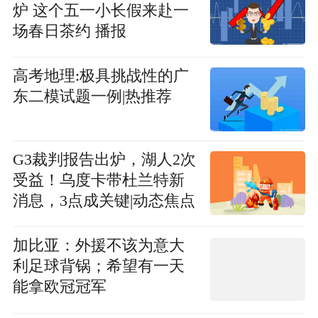
炉 这个五一小长假来赴一
场春日茶约 播报
高考地理:极具挑战性的广
东二模试题一例|热推荐
G3裁判报告出炉，湖人2次
受益！乌度卡带杜兰特新
消息，3点成关键|动态焦点
加比亚：外援不该为意大
利足球背锅；希望有一天
能拿欧冠冠军