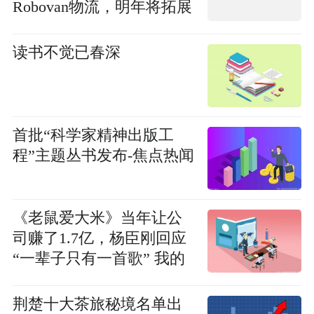
Robovan物流，明年将拓展
Robotruck
读书不觉已春深
首批“科学家精神出版工
程”主题丛书发布-焦点热闻
《老鼠爱大米》当年让公
司赚了1.7亿，杨臣刚回应
“一辈子只有一首歌” 我的
路从一开始就走错了
荆楚十大茶旅秘境名单出