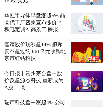
150亿美元
华虹半导体早盘涨超5% 晶
圆代工厂密集宣布涨价台
积电定调AI高景气|播报
智谱股价现涨超14% 拟斥
资不超过约3.61亿元收购北
京市红钻科技
今日报丨贵州茅台盘中股
价反超源杰科技 重新成为
A股“一哥”
瑞声科技盘中涨超4% 公司