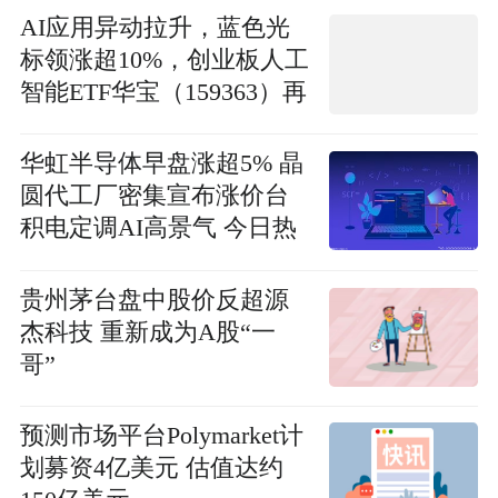
AI应用异动拉升，蓝色光
标领涨超10%，创业板人工
智能ETF华宝（159363）再
创新高，资金净流入持续
扩大！ 今亮点
华虹半导体早盘涨超5% 晶
圆代工厂密集宣布涨价台
积电定调AI高景气 今日热
讯
贵州茅台盘中股价反超源
杰科技 重新成为A股“一
哥”
预测市场平台Polymarket计
划募资4亿美元 估值达约