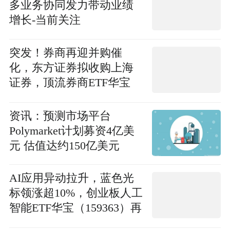
多业务协同发力带动业绩
增长-当前关注
突发！券商再迎并购催
化，东方证券拟收购上海
证券，顶流券商ETF华宝
（512000）低位连续吸金_
焦点精选
资讯：预测市场平台
Polymarket计划募资4亿美
元 估值达约150亿美元
AI应用异动拉升，蓝色光
标领涨超10%，创业板人工
智能ETF华宝（159363）再
创新高，资金净流入持续