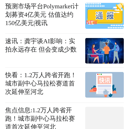
扩大！
预测市场平台Polymarket计
划募资4亿美元 估值达约
150亿美元|视讯
速讯：龚宇谈AI影响：实
拍永远存在 但会变成少数
快看：1.2万人跨省开跑！
城市副中心马拉松赛道首
次延伸至河北
焦点信息:1.2万人跨省开
跑！城市副中心马拉松赛
道首次延伸至河北