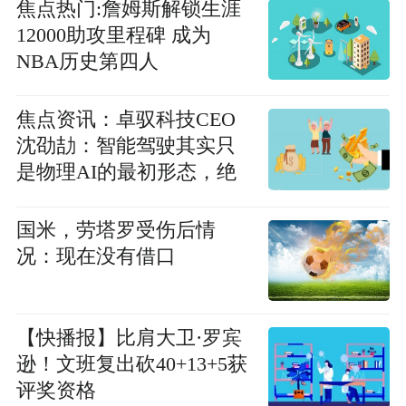
焦点热门:詹姆斯解锁生涯
12000助攻里程碑 成为
NBA历史第四人
焦点资讯：卓驭科技CEO
沈劭劼：智能驾驶其实只
是物理AI的最初形态，绝
非终局
国米，劳塔罗受伤后情
况：现在没有借口
【快播报】比肩大卫·罗宾
逊！文班复出砍40+13+5获
评奖资格