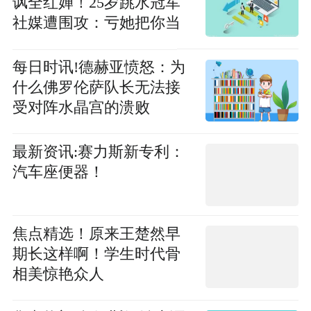
讽全红婵！25岁跳水冠军
社媒遭围攻：亏她把你当
哥
每日时讯!德赫亚愤怒：为
什么佛罗伦萨队长无法接
受对阵水晶宫的溃败
最新资讯:赛力斯新专利：
汽车座便器！
焦点精选！原来王楚然早
期长这样啊！学生时代骨
相美惊艳众人