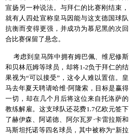
宣扬另一种说法。与拜仁的比赛刚结束，
就有人四处宣称皇马因能与这支德国球队
抗衡而变得更强，并成功为慕尼黑的次回
合比赛保留了悬念。
考虑到皇马阵中拥有姆巴佩、维尼修斯
和贝林厄姆等球员，却将1-2负于拜仁的结
果视为“可以接受”，这令人难以置信。皇
马去年夏天聘请哈维·阿隆索，目标是赢得
一切，却在几个月后将这位来自托洛萨的
教练解雇。这支球队还花费1.7亿欧元签下
了赫伊森、阿诺德、阿尔瓦罗·卡雷拉斯和
马斯坦托诺等四名球员，其中被称为“新拉