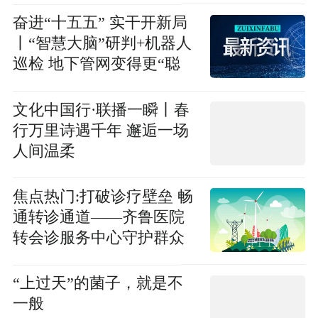
奋进“十五五” 实干开新局
丨“智慧大脑”研判+机器人
巡检 地下管网变得更“聪
明”
文化中国行·联播一瞬丨春
行万里诗遇千年 邂逅一场
人间温柔
焦点热门:打破诊疗壁垒 畅
通转诊通道——齐鲁医院
转会诊服务中心守护群众
健康
“上过天”的菌子，就是不
一般