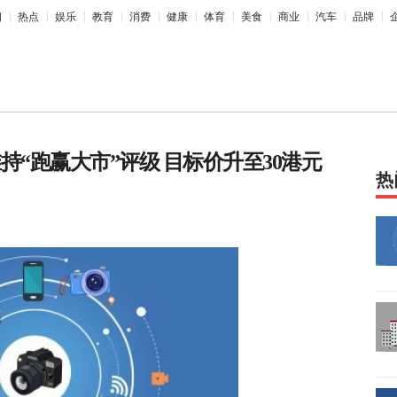
相
热点
娱乐
教育
消费
健康
体育
美食
商业
汽车
品牌
持“跑赢大市”评级 目标价升至30港元
热