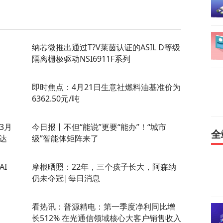
纳芯微推出通过T?V莱茵认证的ASIL D等级
隔离栅极驱动NSI6911F系列
即时焦点：4月21日生意社燃料油基准价为
6362.50元/吨
年3月
今日报丨不但“能说”更要“能办”！“城市
全
达
级”智能体矩阵来了
AI
摩根晒照：22年，三个孩子长大，阿森纳
仍未夺冠|每日消息
看热讯：普源精电：第一季度净利同比增
长512% 在光通信领域核心大客户销售收入