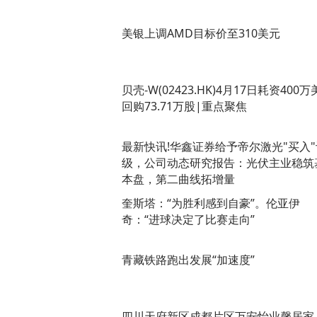
美银上调AMD目标价至310美元
贝壳-W(02423.HK)4月17日耗资400
回购73.71万股|重点聚焦
最新快讯!华鑫证券给予帝尔激光"买入"
级，公司动态研究报告：光伏主业稳筑
本盘，第二曲线拓增量
奎斯塔：“为胜利感到自豪”。伦亚伊
奇：“进球决定了比赛走向”
青藏铁路跑出发展“加速度”
四川天府新区成都片区万安怡业馨居家