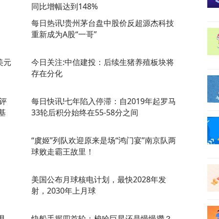
同比增幅达到148%
每日热讯!贵州茅台盘中股价反超源杰科技
重新成为A股“一哥”
万美元
今日关注:中信建投：后续生猪养殖板块将
存在分化
评
每日快讯!七年陷入停滞：自2019年起罗马
基
33轮后积分始终在55-58分之间
“虞姬”列队欢迎原来是场“鸿门宴”南京队两
球败走霸王故里！
美国公布月球核电计划，最快2028年发
射，2030年上月球
具
快船手握四首轮：梭哈巨星还是慢慢攒？