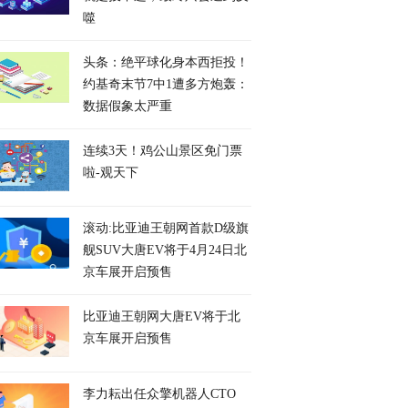
噬
头条：绝平球化身本西拒投！
约基奇末节7中1遭多方炮轰：
数据假象太严重
连续3天！鸡公山景区免门票
啦-观天下
滚动:比亚迪王朝网首款D级旗
舰SUV大唐EV将于4月24日北
京车展开启预售
比亚迪王朝网大唐EV将于北
京车展开启预售
李力耘出任众擎机器人CTO