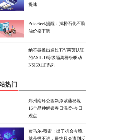
提速
PriceSeek提醒：岚桥石化石脑
油价格下调
纳芯微推出通过T?V莱茵认证
的ASIL D等级隔离栅极驱动
NSI6911F系列
站热门
郑州南环公园新添紫藤秘境
16个品种解锁春日温柔-今日
观点
贾马尔-穆雷：出了机会今晚
就是投不进，最终只会遭到反