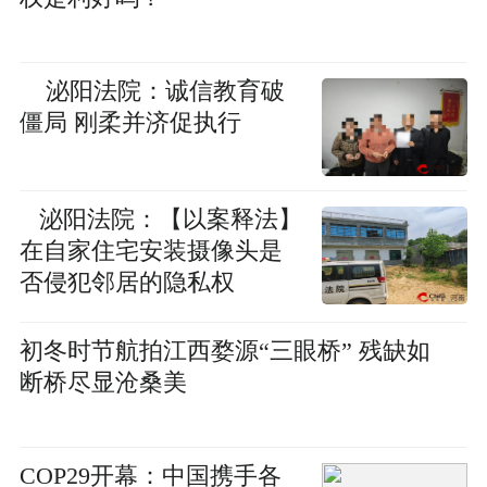
泌阳法院：诚信教育破
僵局 刚柔并济促执行
泌阳法院：【以案释法】
在自家住宅安装摄像头是
否侵犯邻居的隐私权
初冬时节航拍江西婺源“三眼桥” 残缺如
断桥尽显沧桑美
COP29开幕：中国携手各