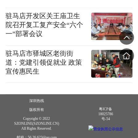
驻马店开发区关王庙卫生
院召开复工复产安全“六个
一”部署会议
驻马店市驿城区老街街
道：党建引领促就业 政策
宣传惠民生
深圳热线
粤ICP备
版权所有
18025786
Copyright © 2022
号-54
SZONLINE(SZONLINE.CN)
All Rights Reserved.
营业执照公示信息
邮箱：56 26 623@qq.com