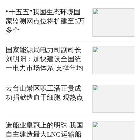
“十五五”我国生态环境国
家监测网点位将扩建至5万
多个
国家能源局电力司副司长
刘明阳：加快建设全国统
一电力市场体系 支撑年均
新增2亿千瓦以上新能源合
理消纳需求|观察
云台山景区职工潘正贵成
功捐献造血干细胞 观热点
造船业皇冠上的明珠 我国
自主建造最大LNG运输船