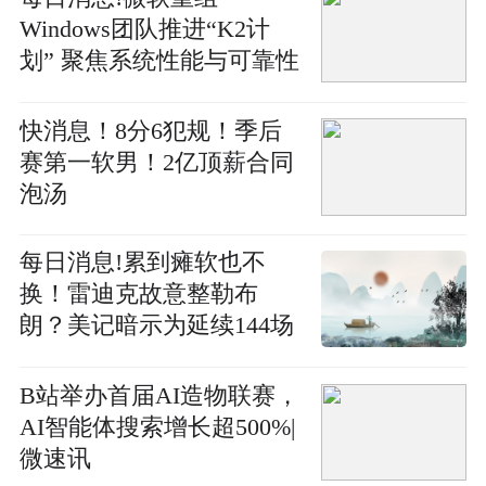
Windows团队推进“K2计
划” 聚焦系统性能与可靠性
提升
快消息！8分6犯规！季后
赛第一软男！2亿顶薪合同
泡汤
每日消息!累到瘫软也不
换！雷迪克故意整勒布
朗？美记暗示为延续144场
上双
B站举办首届AI造物联赛，
AI智能体搜索增长超500%|
微速讯