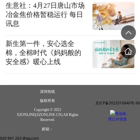
生意社：4月27日唐山市场
冶金焦价格暂稳运行 每日
讯息
新生第一件，安心选全
棉，全棉时代《妈妈般的
安全感》暖心上线
深圳热线
版权所有
京ICP备2022016840号-96
Copyright © 2022
营业执
SZONLINE(SZONLINE.CN) All Rights
照公示信息
Reserved.
邮箱：
920 891 263 @qq.com