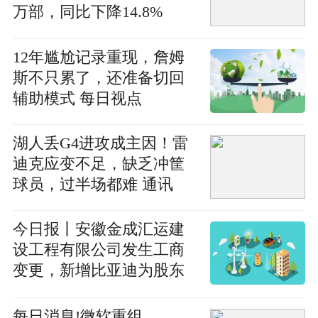
万部，同比下降14.8%
12年尴尬记录重现，詹姆
斯不只累了，还准备切回
辅助模式 每日视点
湖人丢G4进攻成主因！雷
迪克应变不足，缺乏冲筐
球员，过半场都难 通讯
今日报丨安徽金成汇运建
设工程有限公司发生工商
变更，新增比亚迪为股东
并全资持股
每日消息!微软重组