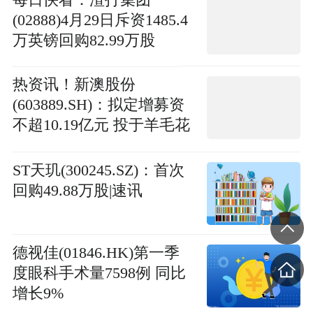
(02888)4月29日斥资1485.4
万英镑回购82.99万股
热资讯！新澳股份
(603889.SH)：拟定增募资
不超10.19亿元 投于羊毛花
式纱线智能化车间建设项
目等
ST天玑(300245.SZ)：首次
回购49.88万股|速讯
德视佳(01846.HK)第一季
度眼科手术量7598例 同比
增长9%