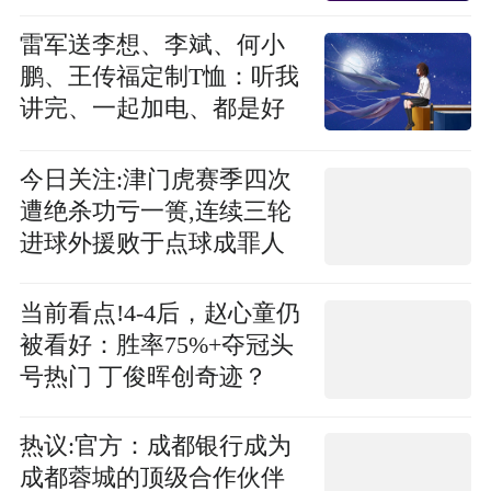
雷军送李想、李斌、何小
鹏、王传福定制T恤：听我
讲完、一起加电、都是好
鹏友、在一起才是中国汽
车
今日关注:津门虎赛季四次
遭绝杀功亏一篑,连续三轮
进球外援败于点球成罪人
当前看点!4-4后，赵心童仍
被看好：胜率75%+夺冠头
号热门 丁俊晖创奇迹？
热议:官方：成都银行成为
成都蓉城的顶级合作伙伴