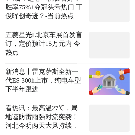
胜率75%+夺冠头号热门 丁
俊晖创奇迹？-当前热点
五菱星光L北京车展首发盲
订，定价预计15万元内 今
热点
新消息丨雷克萨斯全新一
代ES 300h上市，纯电车型
下半年跟进
看热讯：最高温27℃，局
地谨防雷雨强对流突袭！
河北今明两天大风持续，
最新出行信息请查收→