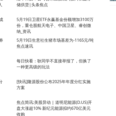
人
储供货|头条焦点
成
5月19日卫星ETF永赢基金份额增加3100万
份，重仓股航天电子、中国卫星、睿创微
纳_资讯
券
5月19日生意社生猪市场基差为-1165元/吨
焦点速讯
每日快看：耿同学不直接举报了，但换了
一种更高级的玩法
分
[快讯]隆源股份公布2025年年度分红实施
方案
焦点简讯:美股异动 | 道明尼能源(D.US)开
盘大涨超10% 新纪元能源拟约670亿美元
收购