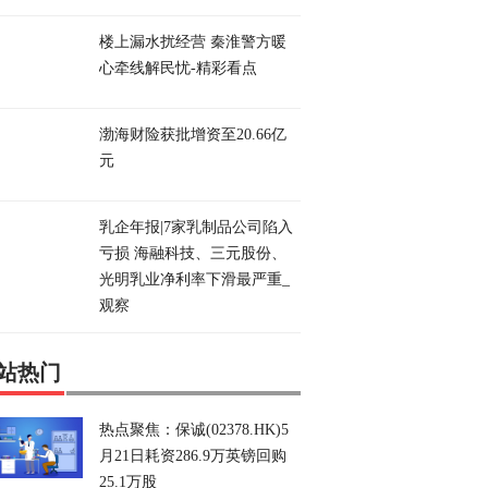
楼上漏水扰经营 秦淮警方暖
心牵线解民忧-精彩看点
渤海财险获批增资至20.66亿
元
乳企年报|7家乳制品公司陷入
亏损 海融科技、三元股份、
光明乳业净利率下滑最严重_
观察
站热门
热点聚焦：保诚(02378.HK)5
月21日耗资286.9万英镑回购
25.1万股