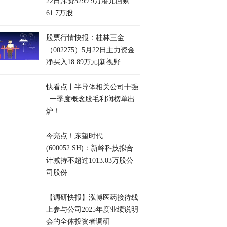
22日斥资5299.9万港元回购
61.7万股
股票行情快报：桂林三金
（002275）5月22日主力资金
净买入18.89万元|新视野
快看点丨半导体相关公司十强
_一季度概念股毛利润榜单出
炉！
今亮点！东望时代
(600052.SH)：新岭科技拟合
计减持不超过1013.03万股公
司股份
【调研快报】泓博医药接待线
上参与公司2025年度业绩说明
会的全体投资者调研