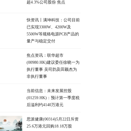
超4.3%公司股份 焦点
快资讯丨满坤科技：公司目前
已实现3300W、4200W及
5500W等规格电源PCB产品的
量产与稳定交付
焦点资讯：联华超市
(00980.HK)建议委任徐晓一为
执行董事 吴司韵及田颖杰为
非执行董事
当前信息：未来发展控股
(01259.HK)：预计第一季度税
后溢利约4140万港元
思派健康(00314)5月22日斥资
25.6万港元回购18.18万股