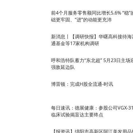
前4个月服务零售额同比增长5.6% “稳”
础更牢固、“进”的动能更充沛
新消息丨【调研快报】华曙高科接待海
通基金等17家机构调研
呼和浩特队蓄力“东北超” 5月23日主场
强敌延边队
博雷顿：完成H股全流通-时讯
每日速讯：德展健康：参股公司VGX-31
临床试验揭盲达主要终点
【报资讯】绵阳市高新区阿江美发用品