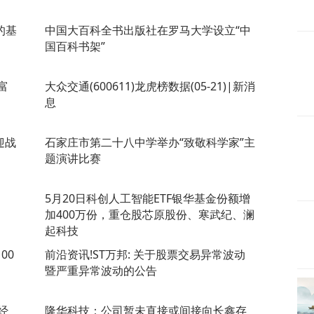
的基
中国大百科全书出版社在罗马大学设立“中
国百科书架”
富
大众交通(600611)龙虎榜数据(05-21)|新消
息
迎战
石家庄市第二十八中学举办“致敬科学家”主
题演讲比赛
5月20日科创人工智能ETF银华基金份额增
加400万份，重仓股芯原股份、寒武纪、澜
起科技
00
前沿资讯!ST万邦: 关于股票交易异常波动
暨严重异常波动的公告
经
隆华科技：公司暂未直接或间接向长鑫存