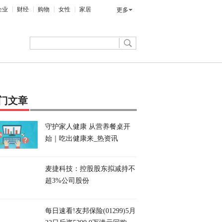
企业
财经
购物
女性
家居
更多
门文章
守护家人健康 从营养餐桌开
始｜吃出健康来_热资讯
麦捷科技：控股股东拟减持不
超3%公司股份
每日速看!友邦保险(01299)5月