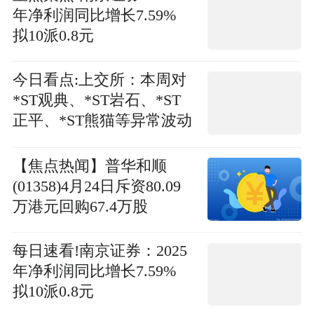
年净利润同比增长7.59%
拟10派0.8元
今日看点:上交所：本周对
*ST观典、*ST岩石、*ST
正平、*ST熊猫等异常波动
退市风险警示股票进行重
点监控
【焦点热闻】普华和顺
(01358)4月24日斥资80.09
万港元回购67.4万股
每日速看!南京证券：2025
年净利润同比增长7.59%
拟10派0.8元