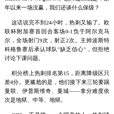
年以来一场没赢，我们还谈什么保级？
这话说完不到24小时，热刺又输了。欧
联杯附加赛首回合客场0-1负于阿尔克马
尔，全场射门9次，射正2次。主帅波斯特
科格鲁赛后承认球队"缺乏信心"，但拒绝
讨论下课问题。
积分榜上热刺排名第15，距离降级区只
差4分。更尴尬的是，他们接下来三轮要踢
曼联、伊普斯维奇、曼城——拿分难度依
次是地狱、中等、地狱。