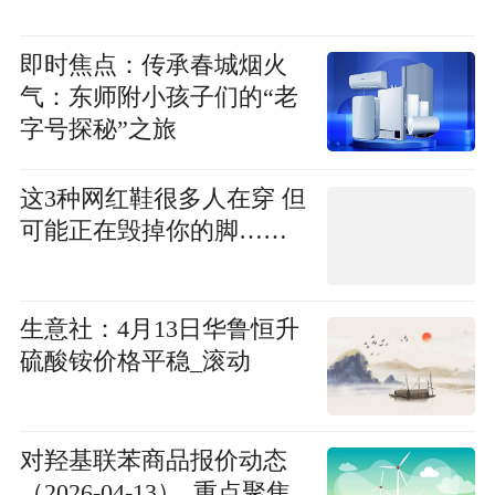
即时焦点：传承春城烟火
气：东师附小孩子们的“老
字号探秘”之旅
这3种网红鞋很多人在穿 但
可能正在毁掉你的脚……
生意社：4月13日华鲁恒升
硫酸铵价格平稳_滚动
对羟基联苯商品报价动态
（2026-04-13）_重点聚焦