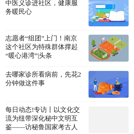
中医义诊进社区，健康服
务暖民心
志愿者“组团”上门！南京
这个社区为特殊群体撑起
“暖心港湾”|头条
去哪家诊所看病前，先花2
分钟做这件事
每日动态!专访丨以文化交
流为纽带深化秘中文明互
鉴——访秘鲁国家考古人