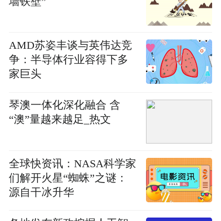
墙铁壁”
AMD苏姿丰谈与英伟达竞
争：半导体行业容得下多
家巨头
琴澳一体化深化融合 含
“澳”量越来越足_热文
全球快资讯：NASA科学家
们解开火星“蜘蛛”之谜：
源自干冰升华