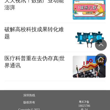
天天视讯！数据产业动能
澎湃
破解高校科技成果转化难
题
医疗科普重在去伪存真|世
界通讯
深圳热线
粤ICP备
版权所有
18025786
Copyright © 2022
号-54