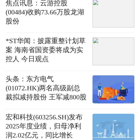
焦点讯息：云游控股
(00484)收购73.66万股龙湖
股份
*ST华闻：披露重整计划草
案 海南省国资委将成为实
控人 今日观点
头条：东方电气
(01072.HK)两名高级副总
裁拟减持股份 王军减800股
李建华减1.55万股
宏和科技(603256.SH)发布
2025年度业绩，归母净利
润2.02亿元，同比增长