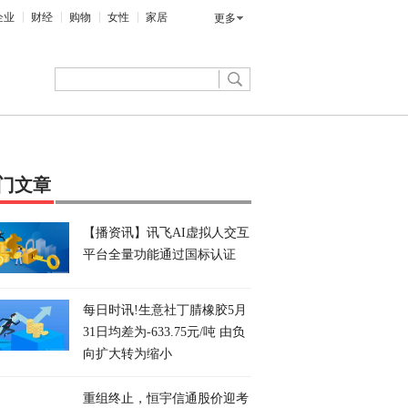
企业
财经
购物
女性
家居
更多
门文章
【播资讯】讯飞AI虚拟人交互
平台全量功能通过国标认证
每日时讯!生意社丁腈橡胶5月
31日均差为-633.75元/吨 由负
向扩大转为缩小
重组终止，恒宇信通股价迎考