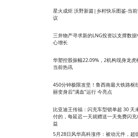
星火成炬 沃野新篇|乡村快乐图鉴-当前
议
三井物产寻求新的LNG投资以支撑数据
心增长
华塑控股振幅22.09%，2机构现身龙虎
当前热讯
450分钟极限攻坚！鲁西南最大铁路枢
丽变身后“满血”运行 今亮点
比亚迪王传福：闪充车型锁单超 30 天
付的，每延迟一天就赠送一天免费闪充
益
5月28日风华高科涨停：被动元件，超