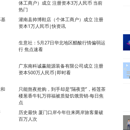
体工商户）成立 注册资本3万人民币 当前
热门
募基
灌南县帅博鞋店（个体工商户）成立 注册
资本1万人民币|快资讯
生意社：5月27日华北地区醋酸行情偏弱运
行 焦点速看
广东南科诚赢能源装备有限公司成立 注册
资本500万人民币|即时看
雅和
只能熬夜抢购，到手却是“隔夜货”，裕莲茶
楼葱香牛轧万得福被质疑饥饿营销-每日焦
点
资
历史最快 厦门口岸今年往来两岸旅客量破
百万人次