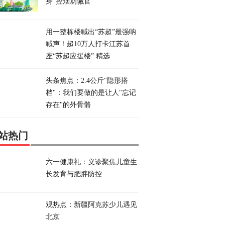
身“控烟劝诫官”
用一整栋楼喊出“苏超”最强呐
喊声！超10万人打卡江苏首
座“苏超应援楼” 精选
头条焦点：2.4公斤"隐形搭
档"：我们要做的是让人"忘记
存在"的外骨骼
站热门
六一健康礼：义诊聚焦儿童生
长发育与肥胖防控
观热点：新疆阿克苏少儿遇见
北京