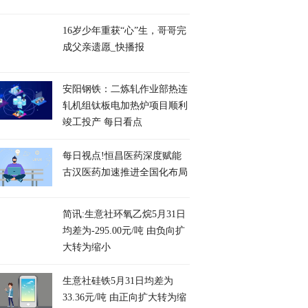
16岁少年重获“心”生，哥哥完
成父亲遗愿_快播报
安阳钢铁：二炼轧作业部热连
轧机组钛板电加热炉项目顺利
竣工投产 每日看点
每日视点!恒昌医药深度赋能
古汉医药加速推进全国化布局
简讯:生意社环氧乙烷5月31日
均差为-295.00元/吨 由负向扩
大转为缩小
生意社硅铁5月31日均差为
33.36元/吨 由正向扩大转为缩