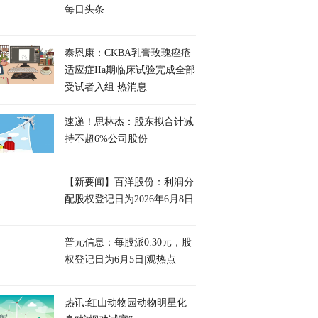
每日头条
泰恩康：CKBA乳膏玫瑰痤疮
适应症IIa期临床试验完成全部
受试者入组 热消息
速递！思林杰：股东拟合计减
持不超6%公司股份
【新要闻】百洋股份：利润分
配股权登记日为2026年6月8日
普元信息：每股派0.30元，股
权登记日为6月5日|观热点
热讯:红山动物园动物明星化