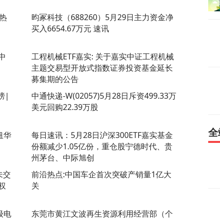
热
昀冢科技（688260）5月29日主力资金净
买入6654.67万元 速讯
中
工程机械ETF嘉实: 关于嘉实中证工程机械
主题交易型开放式指数证券投资基金延长
募集期的公告
榜|
中通快递-W(02057)5月28日斥资499.33万
美元回购22.39万股
全
纽华
每日速讯：5月28日沪深300ETF嘉实基金
份额减少1.05亿份，重仓股宁德时代、贵
州茅台、中际旭创
未交
前沿热点:中国车企首次突破产销量1亿大
权
关
级电
东莞市黄江文波再生资源利用经营部（个