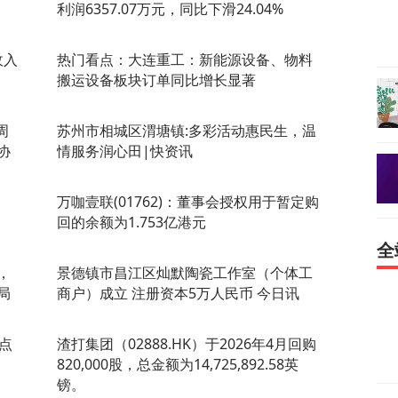
利润6357.07万元，同比下滑24.04%
收入
热门看点：大连重工：新能源设备、物料
搬运设备板块订单同比增长显著
周
苏州市相城区渭塘镇:多彩活动惠民生，温
协
情服务润心田|快资讯
万咖壹联(01762)：董事会授权用于暂定购
回的余额为1.753亿港元
全
，
景德镇市昌江区灿默陶瓷工作室（个体工
局
商户）成立 注册资本5万人民币 今日讯
焦点
渣打集团（02888.HK）于2026年4月回购
820,000股，总金额为14,725,892.58英
镑。