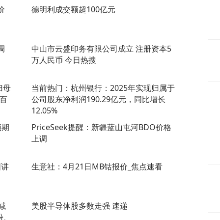
价
德明利成交额超100亿元
调
中山市云盛印务有限公司成立 注册资本5
万人民币 今日热搜
归母
当前热门：杭州银行：2025年实现归属于
 百
公司股东净利润190.29亿元，同比增长
12.05%
预期
PriceSeek提醒：新疆蓝山屯河BDO价格
上调
国讲
生意社：4月21日MB钴报价_焦点速看
减
美股半导体股多数走强 速递
份、