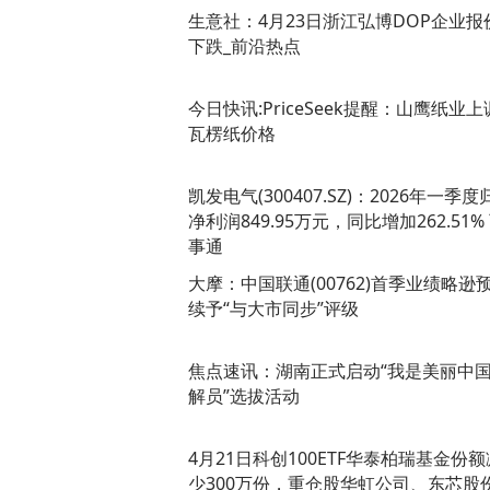
生意社：4月23日浙江弘博DOP企业报
下跌_前沿热点
今日快讯:PriceSeek提醒：山鹰纸业上
瓦楞纸价格
凯发电气(300407.SZ)：2026年一季度
净利润849.95万元，同比增加262.51%
事通
大摩：中国联通(00762)首季业绩略逊
续予“与大市同步”评级
焦点速讯：湖南正式启动“我是美丽中
解员”选拔活动
4月21日科创100ETF华泰柏瑞基金份额
少300万份，重仓股华虹公司、东芯股