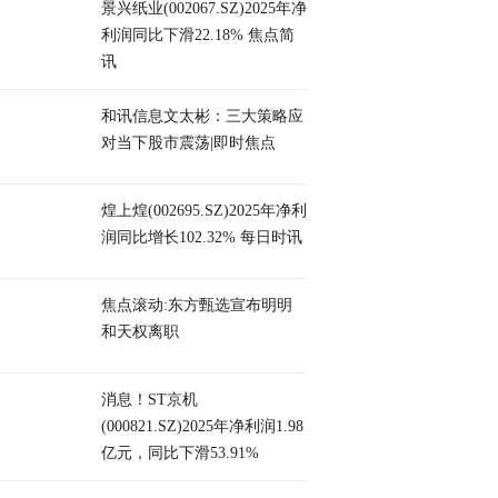
景兴纸业(002067.SZ)2025年净
利润同比下滑22.18% 焦点简
讯
和讯信息文太彬：三大策略应
对当下股市震荡|即时焦点
煌上煌(002695.SZ)2025年净利
润同比增长102.32% 每日时讯
焦点滚动:东方甄选宣布明明
和天权离职
消息！ST京机
(000821.SZ)2025年净利润1.98
亿元，同比下滑53.91%