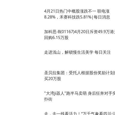
4月21日热门中概股涨跌不一 联电涨
8.28%，禾赛科技跌5.81%|每日消息
加科思-B(01167)4月20日斥资49.9万
回购6.15万股
走进浅山，解锁慢生活美学 每日关注
圣贝拉集团：受托人根据股份奖励计划
买20万股
"大湾ji器人"跑半马卖萌 身后狂奔对手
扑街
走，去一线看活力！“万千气象看四川·