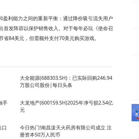
和盈利能力之间的重新平衡：通过降价吸引流失用户
出首发阵容以保护销售收入。对于每年必玩《使命召
省84美元，但需额外支付70美元购买游戏。
大全能源(688303.SH)：已实际回购246.94
万股公司股份|每日头条
触手
大龙地产(600159.SH)2025年净亏损2.54亿
元
出口
今日热门!南昌泼天火药房有限公司成立 注
册资本50万人民币