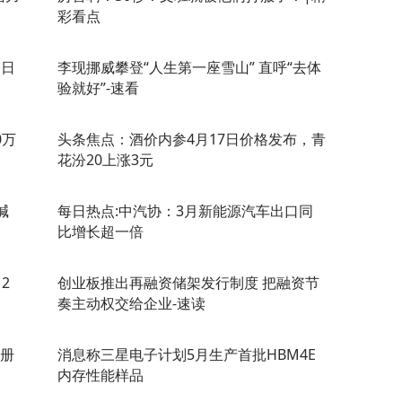
彩看点
今日
李现挪威攀登“人生第一座雪山” 直呼“去体
验就好”-速看
0万
头条焦点：酒价内参4月17日价格发布，青
花汾20上涨3元
碱
每日热点:中汽协：3月新能源汽车出口同
比增长超一倍
2
创业板推出再融资储架发行制度 把融资节
奏主动权交给企业-速读
注册
消息称三星电子计划5月生产首批HBM4E
内存性能样品