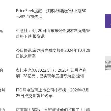
PriceSeek提醒：江苏浓硝酸价格上涨50
元/吨 当前焦点
港元
生意社：4月20日山东东银金属材料无缝管
价格下跌 报资讯
今日快讯:帝尔激光成交额创2024年10月29
日以来新高
购
奥比中光(688322.SH)：2025年归母净利
润1.28亿元，已实现年度扭亏为盈-速讯
突然
ITO导电玻璃上市公司排行榜：2026年3月
25日成交量前10名单
活力
厉害啊！30秒！文班就被他们打服了！|精