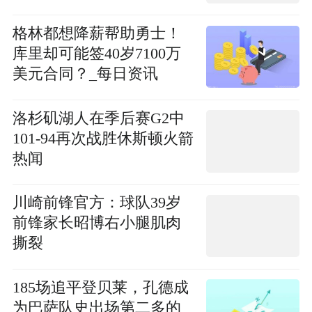
格林都想降薪帮助勇士！
库里却可能签40岁7100万
美元合同？_每日资讯
洛杉矶湖人在季后赛G2中
101-94再次战胜休斯顿火箭
热闻
川崎前锋官方：球队39岁
前锋家长昭博右小腿肌肉
撕裂
185场追平登贝莱，孔德成
为巴萨队史出场第二多的