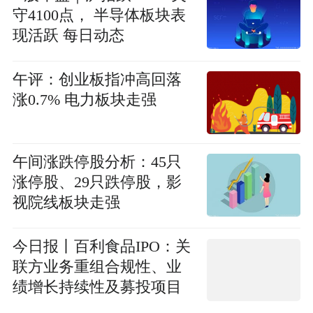
守4100点， 半导体板块表
现活跃 每日动态
午评：创业板指冲高回落
涨0.7% 电力板块走强
午间涨跌停股分析：45只
涨停股、29只跌停股，影
视院线板块走强
今日报丨百利食品IPO：关
联方业务重组合规性、业
绩增长持续性及募投项目
必要性遭追问