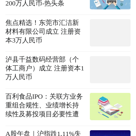
200万人民币-热头条
焦点精选！东莞市汇洁新
材料有限公司成立 注册资
本3万人民币
泸县千益数码经营部（个
体工商户）成立 注册资本1
万人民币
百利食品IPO：关联方业务
重组合规性、业绩增长持
续性及募投项目必要性遭
追问 今日报
A股午盘｜沪指跌1.11%失