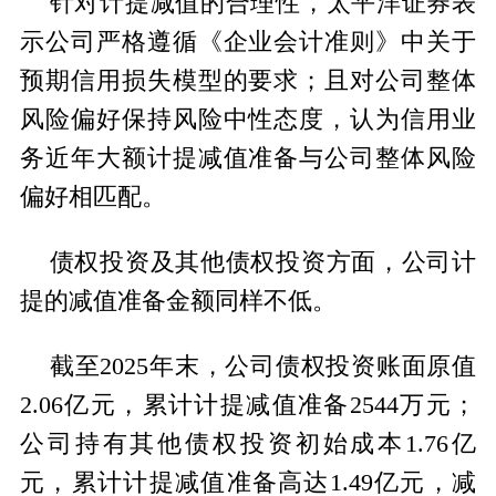
针对计提减值的合理性，太平洋证券表
示公司严格遵循《企业会计准则》中关于
预期信用损失模型的要求；且对公司整体
风险偏好保持风险中性态度，认为信用业
务近年大额计提减值准备与公司整体风险
偏好相匹配。
债权投资及其他债权投资方面，公司计
提的减值准备金额同样不低。
截至2025年末，公司债权投资账面原值
2.06亿元，累计计提减值准备2544万元；
公司持有其他债权投资初始成本1.76亿
元，累计计提减值准备高达1.49亿元，减