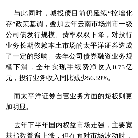
与此同时，城投债目前仍延续“控增化
存”政策基调，叠加去年云南市场州市一级
公司债发行规模、费率双双下降，对投行
业务长期依赖本土市场的太平洋证券造成
了一定的影响。去年公司债券融资业务规
模下滑，全年实现手续费净收入0.75亿
元，投行业务收入同比减少56.59%。
而太平洋证券自营业务方面的短板则更
加明显。
去年下半年国内权益市场走强，主要宽
基指数普遍上涨，但在面对市场波动时，