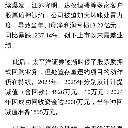
续爆发，江苏隆明、达孜恒盛等多家客户
股票质押违约，公司被迫加大坏账处置力
度，导致当年归母净利润亏损13.22亿元，
同比暴跌1237.14%。创下上市以来最差业
绩。
此后，太平洋证券逐渐叫停了股票质押
式回购业务，但处置存量违约项目的动作
仍在持续。2023年、2025年分别累计计提
减值（含回款）4826万元、10万元；2024
年因成功回收资金逾2000万元，当年冲回
减值准备1895万元。