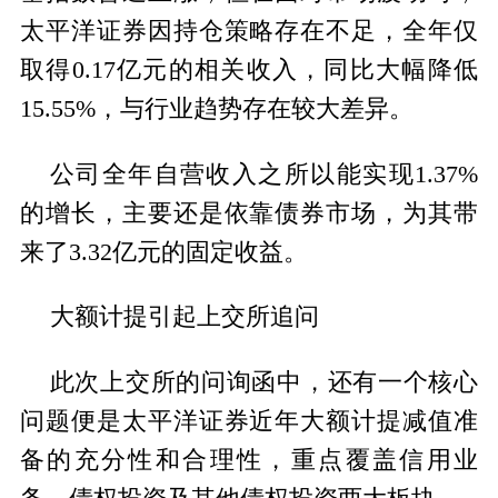
太平洋证券因持仓策略存在不足，全年仅
取得0.17亿元的相关收入，同比大幅降低
15.55%，与行业趋势存在较大差异。
公司全年自营收入之所以能实现1.37%
的增长，主要还是依靠债券市场，为其带
来了3.32亿元的固定收益。
大额计提引起上交所追问
此次上交所的问询函中，还有一个核心
问题便是太平洋证券近年大额计提减值准
备的充分性和合理性，重点覆盖信用业