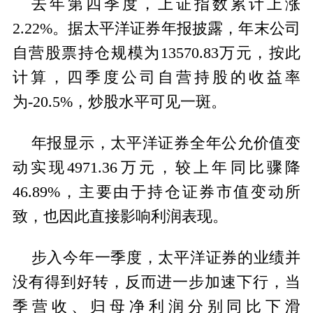
去年第四季度，上证指数累计上涨
2.22%。据太平洋证券年报披露，年末公司
自营股票持仓规模为13570.83万元，按此
计算，四季度公司自营持股的收益率
为-20.5%，炒股水平可见一斑。
年报显示，太平洋证券全年公允价值变
动实现4971.36万元，较上年同比骤降
46.89%，主要由于持仓证券市值变动所
致，也因此直接影响利润表现。
步入今年一季度，太平洋证券的业绩并
没有得到好转，反而进一步加速下行，当
季营收、归母净利润分别同比下滑