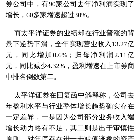
券公司中，有90家公司去年净利润实现了
增长，60多家增速超过30%。
而太平洋证券的业绩却在行业普涨的背
景下逆势下滑，全年实现营业收入13.27亿
元，同比增加0.6%；归母净利润2.11亿
元，同比减少4.32%，盈利增速在上市券商
中排名倒数第二。
太平洋证券在回复函中解释称，公司去
年盈利水平与行业整体增长趋势确实存在
一定差异，一是因为公司部分业务收入端
增长动力略有不足，其二则是出于审慎性
原则，对年底存在进一步减值迹象的资产