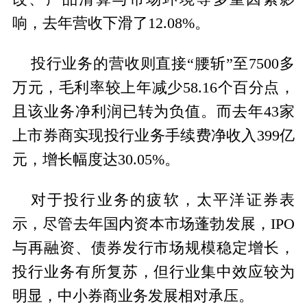
响，去年营收下滑了12.08%。
投行业务的营收则直接“腰斩”至7500多
万元，毛利率较上年减少58.16个百分点，
且该业务净利润已转为负值。而去年43家
上市券商实现投行业务手续费净收入399亿
元，增长幅度达30.05%。
对于投行业务的疲软，太平洋证券表
示，尽管去年国内资本市场蓬勃发展，IPO
与再融资、债券发行市场规模稳定增长，
投行业务有所复苏，但行业集中效应较为
明显，中小券商业务发展相对承压。