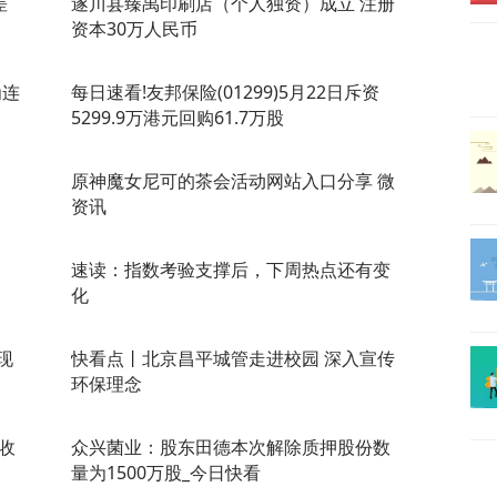
差
遂川县臻禹印刷店（个人独资）成立 注册
资本30万人民币
为连
每日速看!友邦保险(01299)5月22日斥资
5299.9万港元回购61.7万股
原神魔女尼可的茶会活动网站入口分享 微
资讯
速读：指数考验支撑后，下周热点还有变
化
现
快看点丨北京昌平城管走进校园 深入宣传
环保理念
收
众兴菌业：股东田德本次解除质押股份数
量为1500万股_今日快看