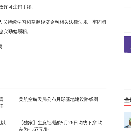
政许可注销手续。
人员持续学习和掌握经济金融相关法律法规，牢固树
忠实勤勉履职。
局
管
美航空航天局公布月球基地建设路线图
全
任
权以
【独家】生意社硼酸5月26日均线下穿 均
差为-1.67元/吨