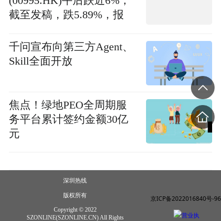
(00995.HK)午后跌近6%，
截至发稿，跌5.89%，报
16.46港元，成交额1512.17
万港元|焦点热文
千问宣布向第三方Agent、
Skill全面开放
焦点！绿地PEO全周期服
务平台累计签约金额30亿
元
深圳热线
版权所有
京ICP备2022016840号-96
Copyright © 2022
营业执
SZONLINE(SZONLINE.CN) All Rights