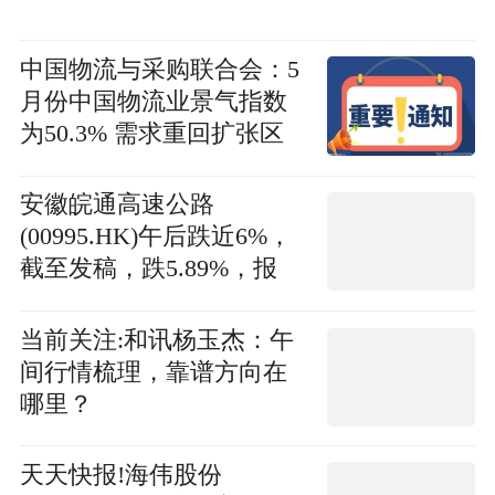
中国物流与采购联合会：5
月份中国物流业景气指数
为50.3% 需求重回扩张区
间-今日报
安徽皖通高速公路
(00995.HK)午后跌近6%，
截至发稿，跌5.89%，报
16.46港元，成交额1512.17
万港元
当前关注:和讯杨玉杰：午
间行情梳理，靠谱方向在
哪里？
天天快报!海伟股份