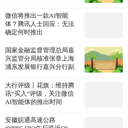
6.44港元，成交额7.42亿港
元
微信将推出一款AI智能
体？腾讯人士回应：无法
确定何时推出
国家金融监督管理总局嘉
兴监管分局核准张章上海
浦东发展银行嘉兴分行副
行长任职资格
大行评级丨花旗：维持腾
讯“买入”评级，关注微信
AI智能体的推出时间
安徽皖通高速公路