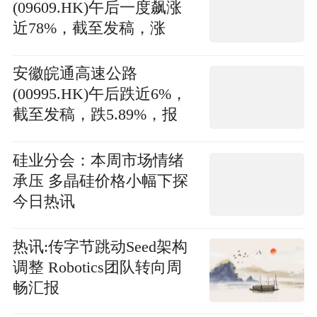
(09609.HK)午后一度飙涨
近78%，截至发稿，涨
54.3%，报10.4港元，成交
额1283.65万港元
安徽皖通高速公路
(00995.HK)午后跌近6%，
截至发稿，跌5.89%，报
16.46港元，成交额1512.17
万港元
硅业分会：本周市场情绪
承压 多晶硅价格小幅下探
今日热讯
热讯:传字节跳动Seed架构
调整 Robotics团队转向周
畅汇报