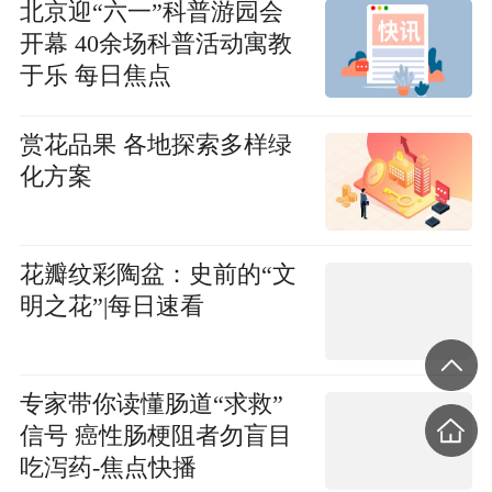
北京迎“六一”科普游园会
开幕 40余场科普活动寓教
于乐 每日焦点
赏花品果 各地探索多样绿
化方案
花瓣纹彩陶盆：史前的“文
明之花”|每日速看
专家带你读懂肠道“求救”
信号 癌性肠梗阻者勿盲目
吃泻药-焦点快播