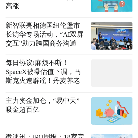
高涨
新智联亮相德国纽伦堡市
长访华专场活动，“AI双屏
交互”助力跨国商务沟通
每日热议!麻烦不断！
SpaceX被曝估值下调，马
斯克火速辟谣！丹麦养老
基金拉黑SpaceX，称估值
不应超1万亿美元；美国三
主力资金加仓，“易中天”
大养老金机构要求调整治
吸金超百亿
理结构
微速讯：IPO周报：18家完