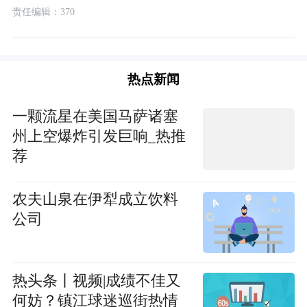
责任编辑：370
热点新闻
一颗流星在美国马萨诸塞
州上空爆炸引发巨响_热推
荐
农夫山泉在伊犁成立饮料
公司
热头条丨视频|成绩不佳又
何妨？镇江球迷巡街热情