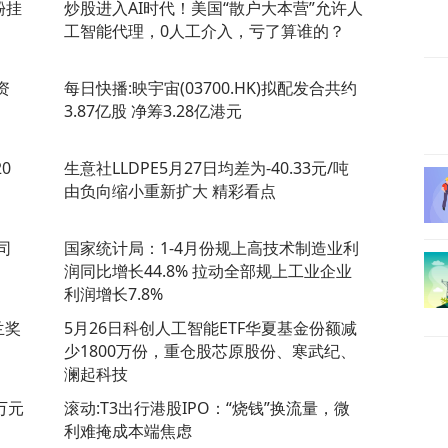
酚挂
炒股进入AI时代！美国“散户大本营”允许人
工智能代理，0人工介入，亏了算谁的？
资
每日快播:映宇宙(03700.HK)拟配发合共约
3.87亿股 净筹3.28亿港元
0
生意社LLDPE5月27日均差为-40.33元/吨
由负向缩小重新扩大 精彩看点
司
国家统计局：1-4月份规上高技术制造业利
润同比增长44.8% 拉动全部规上工业企业
利润增长7.8%
兰奖
5月26日科创人工智能ETF华夏基金份额减
少1800万份，重仓股芯原股份、寒武纪、
澜起科技
8万元
滚动:T3出行港股IPO：“烧钱”换流量，微
利难掩成本端焦虑