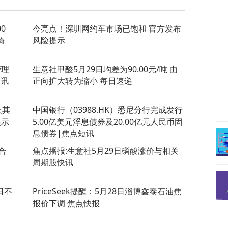
0
今亮点！深圳网约车市场已饱和 官方发布
骑
风险提示
管理
生意社甲酸5月29日均差为90.00元/吨 由
资讯
正向扩大转为缩小 每日速递
及其
中国银行（03988.HK）悉尼分行完成发行
提示
5.00亿美元浮息债券及20.00亿元人民币固
息债券|焦点短讯
合
焦点播报:生意社5月29日磷酸涨价与相关
周期股快讯
日不
PriceSeek提醒：5月28日淄博鑫泰石油焦
报价下调 焦点快报