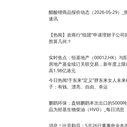
醋酸锂商品报价动态（2026-05-29）_
速讯
【热闻】农商行“组团”申请理财子公司
胜算几何？
实时焦点：恒基地产（00012.HK）与
房地产基金续订关联交易，新年度上限
高1.98亿港元
今日热闻!于东来“定义”胖东来女人未来
子：有钱、漂亮、自由、幸运
鹏鹞环保：盘锦鹏鹞本次出口的5000
品为烃基生物柴油（HVO）_每日消息
消息！比音勒芬：5月26日董事申金冬