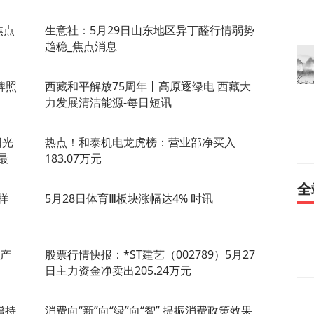
焦点
生意社：5月29日山东地区异丁醛行情弱势
趋稳_焦点消息
牌照
西藏和平解放75周年丨高原逐绿电 西藏大
力发展清洁能源-每日短讯
阳光
热点！和泰机电龙虎榜：营业部净买入
最
183.07万元
全
样
5月28日体育Ⅲ板块涨幅达4% 时讯
吨产
股票行情快报：*ST建艺（002789）5月27
日主力资金净卖出205.24万元
增持
消费向“新”向“绿”向“智” 提振消费政策效果