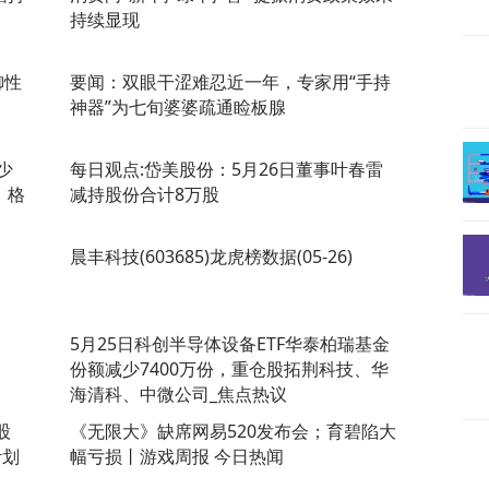
持续显现
御性
要闻：双眼干涩难忍近一年，专家用“手持
神器”为七旬婆婆疏通睑板腺
少
每日观点:岱美股份：5月26日董事叶春雷
、格
减持股份合计8万股
晨丰科技(603685)龙虎榜数据(05-26)
5月25日科创半导体设备ETF华泰柏瑞基金
份额减少7400万份，重仓股拓荆科技、华
海清科、中微公司_焦点热议
股
《无限大》缺席网易520发布会；育碧陷大
计划
幅亏损丨游戏周报 今日热闻