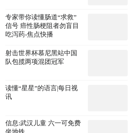
专家带你读懂肠道“求救”
信号 癌性肠梗阻者勿盲目
吃泻药-焦点快播
射击世界杯慕尼黑站中国
队包揽两项混团冠军
读懂“星星”的语言|每日视
讯
信息:武汉儿童 六一可免费
坐地铁