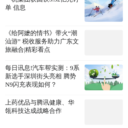
单 信息
《给阿嬷的情书》带火“潮
汕游” 税收服务助力广东文
旅融合|精彩看点
每日讯息!汽车帮实测：9系
新选手深圳街头亮相 腾势
N9闪充表现如何？
上药优品与腾讯健康、华
瓴科技达成战略合作