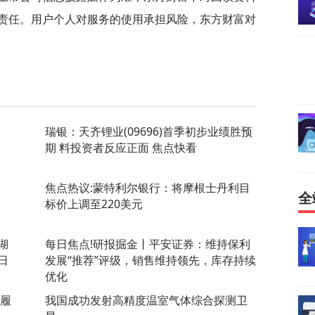
责任。用户个人对服务的使用承担风险，东方财富对
瑞银：天齐锂业(09696)首季初步业绩胜预
期 料投资者反应正面 焦点快看
焦点热议:蒙特利尔银行：将摩根士丹利目
全
标价上调至220美元
湖
每日焦点!研报掘金丨平安证券：维持保利
日
发展“推荐”评级，销售维持领先，库存持续
优化
步履
我国成功发射高精度温室气体综合探测卫