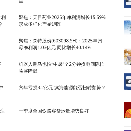
星
占利
聚焦：天目药业2025年净利润增长15.59%
今
形成多样化产品矩阵
聚焦：森特股份(603098.SH)：2025年归
母净利润1.03亿元 同比增长40.14%
不
机器人跑马也怕“中暑”？2分钟换电间隙忙
喷雾降温
中
六年亏损3.2亿元 滨海能源能否扭转颓势？
 注
一季度全国铁路客货运量增势良好