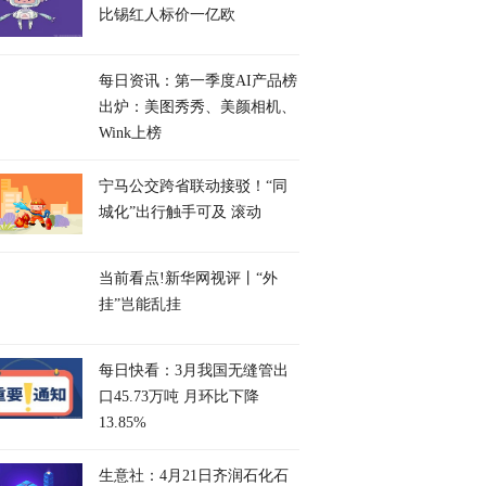
比锡红人标价一亿欧
每日资讯：第一季度AI产品榜
出炉：美图秀秀、美颜相机、
Wink上榜
宁马公交跨省联动接驳！“同
城化”出行触手可及 滚动
当前看点!新华网视评丨“外
挂”岂能乱挂
每日快看：3月我国无缝管出
口45.73万吨 月环比下降
13.85%
生意社：4月21日齐润石化石