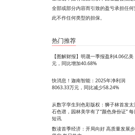
全部或部分内容而引致的盈亏承担任何
此不作任何类型的担保。
关键词：
一季报
明晟
增加
图解
同比
东方财富
热门推荐
【图解财报】明晟一季报盈利4.06亿美
元，同比增加40.68%
快消息！迦南智能：2025年净利润
8063.33万元，同比减少58.24%
从数字孪生到色彩版权：狮子林首发太
石色谱，园林美学有了“颜色身份证” 每
短讯
数读首季经济：开局向好 高质量发展