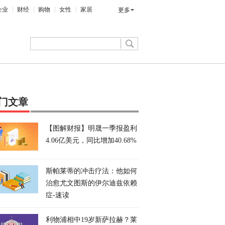
企业
财经
购物
女性
家居
更多
门文章
【图解财报】明晟一季报盈利
4.06亿美元，同比增加40.68%
斯帕莱蒂的冲击疗法：他如何
治愈尤文图斯的伊尔迪兹依赖
症-速读
利物浦相中19岁新萨拉赫？莱