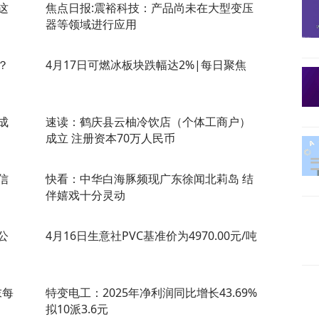
这
焦点日报:震裕科技：产品尚未在大型变压
器等领域进行应用
？
4月17日可燃冰板块跌幅达2%|每日聚焦
成
速读：鹤庆县云柚冷饮店（个体工商户）
成立 注册资本70万人民币
信
快看：中华白海豚频现广东徐闻北莉岛 结
伴嬉戏十分灵动
公
4月16日生意社PVC基准价为4970.00元/吨
末每
特变电工：2025年净利润同比增长43.69%
拟10派3.6元