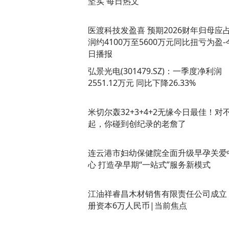
坚实 每日热文
医渡科技发盈喜 预期2026财年归母应
润约4100万至5600万元同比扭亏为盈-
日播报
弘景光电(301479.SZ)：一季度净利润
2551.12万元 同比下降26.33%
米切尔轰32+3+4+2无缘今日最佳！对
起，你碰到创纪录的老詹了
连云港市妇幼保健院全面升级早孕关爱
心 打造孕早期“一站式”服务新模式
江油祥睿昌木材销售有限责任公司成立
册资本6万人民币|当前焦点