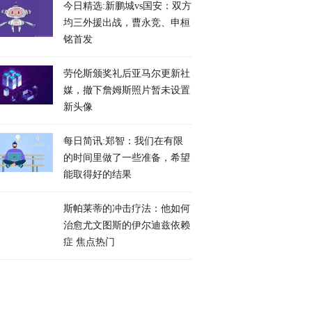
今日精选:新鹏城vs国安：双方
均三外援出战，曹永竞、申桓
铭首发
劳伦斯颁奖礼后亚马尔更新社
媒，撤下詹姆斯照片暂未设置
新头像
每日简讯:郑智：我们在有限
的时间里做了一些准备，希望
能取得好的结果
斯帕莱蒂的冲击疗法：他如何
治愈尤文图斯的伊尔迪兹依赖
症 焦点热门