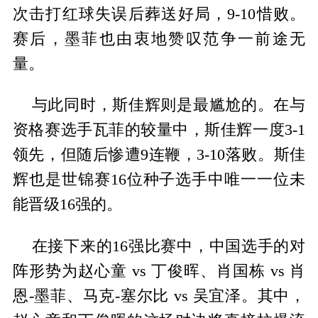
次击打红球失误后葬送好局，9-10惜败。
赛后，墨菲也由衷地赞叹范争一前途无
量。
与此同时，斯佳辉则是最尴尬的。在与
资格赛选手瓦菲的较量中，斯佳辉一度3-1
领先，但随后惨遭9连鞭，3-10落败。斯佳
辉也是世锦赛16位种子选手中唯一一位未
能晋级16强的。
在接下来的16强比赛中，中国选手的对
阵形势为赵心童 vs 丁俊晖、肖国栋 vs 肖
恩-墨菲、马克-塞尔比 vs 吴宜泽。其中，