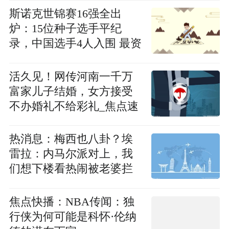
斯诺克世锦赛16强全出
炉：15位种子选手平纪
录，中国选手4人入围 最资
讯
活久见！网传河南一千万
富家儿子结婚，女方接受
不办婚礼不给彩礼_焦点速
看
热消息：梅西也八卦？埃
雷拉：内马尔派对上，我
们想下楼看热闹被老婆拦
下
焦点快播：NBA传闻：独
行侠为何可能是科怀·伦纳