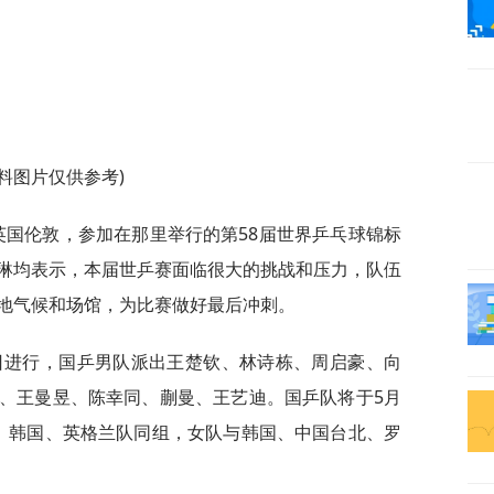
资料图片仅供参考)
英国伦敦，参加在那里举行的第58届世界乒乓球锦标
琳均表示，本届世乒赛面临很大的挑战和压力，队伍
地气候和场馆，为比赛做好最后冲刺。
0日进行，国乒男队派出王楚钦、林诗栋、周启豪、向
、王曼昱、陈幸同、蒯曼、王艺迪。国乒队将于5月
、韩国、英格兰队同组，女队与韩国、中国台北、罗