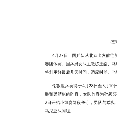
(
4月27日，国乒队从北京出发前往
赛团体赛。国乒男女队主教练王皓、马
将利用好最后几天时间，适应时差、当
伦敦世乒赛将于4月28日至5月1
鹏和梁靖崑的阵容，女队阵容为孙颖莎
2日开始小组赛阶段争夺，男队与瑞典
马尼亚队同组。