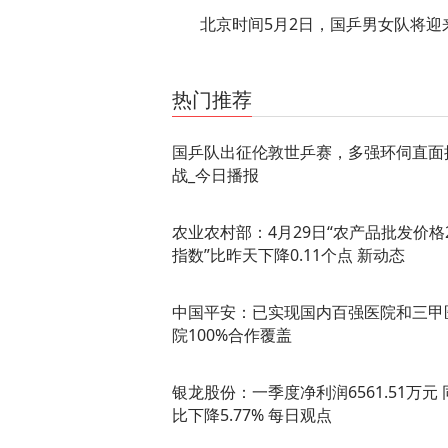
北京时间5月2日，国乒男女队将
关键词：
最新资讯
热门推荐
国乒队出征伦敦世乒赛，多强环伺直面
战_今日播报
农业农村部：4月29日“农产品批发价格2
指数”比昨天下降0.11个点 新动态
中国平安：已实现国内百强医院和三甲
院100%合作覆盖
银龙股份：一季度净利润6561.51万元 
比下降5.77% 每日观点