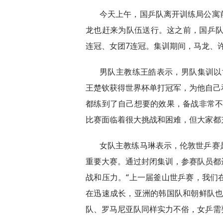
今天上午，国乒队离开训练局公寓
龙也赶来为队伍送行。这之前，国乒队
连冠、女团7连冠。集训期间，马龙、
男队主教练王皓表示，男队集训以
王楚钦获得世界杯单打冠军，为他自己
都练到了自己想要的效果，备战非常不
比赛面临着很大挑战和困难，但大家都
女队主教练马琳表示，伦敦世乒赛
重要大赛。通过封闭集训，参赛队员都
战和压力。“上一届釜山世乒赛，我们
在迅速成长，亚洲的韩国队和朝鲜队也
队、罗马尼亚队同样实力不俗，女乒需