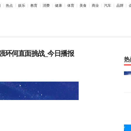
相
热点
娱乐
教育
消费
健康
体育
美食
商业
汽车
品牌
强环伺直面挑战_今日播报
热