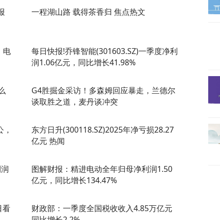
报
一程湖山路 载得茶香归 焦点热文
、电
每日快报!乔锋智能(301603.SZ)一季度净利
润1.06亿元，同比增长41.98%
么
G4胜掘金采访！多森姆回应暴走，兰德尔
谈取胜之道，麦丹谈冲突
公，
东方日升(300118.SZ)2025年净亏损28.27
亿元 热闻
利润
图解财报：精进电动全年归母净利润1.50
亿元，同比增长134.47%
日看
财政部：一季度全国税收收入4.85万亿元
同比增长2.2%