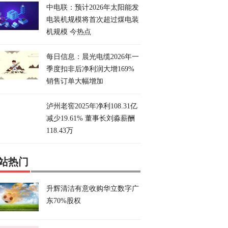
中电联：预计2026年太阳能发
电装机规模将首次超过煤电装
机规模 今热点
每日信息：晨光电缆2026年一
季度扣非后净利润大增169%
销售订单大幅增加
泸州老窖2025年净利108.31亿
减少19.61% 董事长刘淼薪酬
118.43万
站热门
升辉清洁有意收购华立数字广
东70%股权