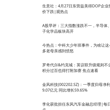
生意社：4月27日东营益美得DOP企业
价下跌|观热点
A股早评：三大指数涨跌不一，半导体
子化学品板块高开
今热点：中科大少年班事件，为啥让这
多老母亲感到愤怒
罗奇代尔&约克城：英议联升级规则不
积分过百也得打附加赛 焦点速看
金风科技(002202.SZ)：一季度归母净
9.07亿元 同比增长59.65%
李化获批担任东风汽车金融总经理|每
点