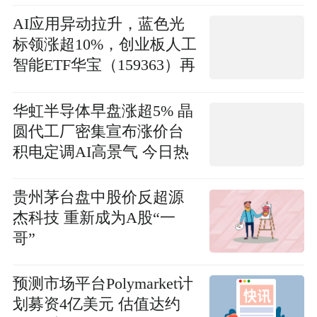
AI应用异动拉升，蓝色光
标领涨超10%，创业板人工
智能ETF华宝（159363）再
创新高，资金净流入持续
扩大！ 今亮点
华虹半导体早盘涨超5% 晶
圆代工厂密集宣布涨价台
积电定调AI高景气 今日热
讯
贵州茅台盘中股价反超源
杰科技 重新成为A股“一
哥”
预测市场平台Polymarket计
划募资4亿美元 估值达约