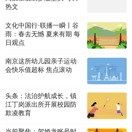
热文
文化中国行·联播一瞬丨谷
雨：春去无憾 夏来有期 每
日观点
南京这所幼儿园亲子运动
会快乐值超标 焦点滚动
头条：法治护航成长，镇
江丁岗派出所开展校园防
欺凌教育
当前聚焦：贺娇龙账号时