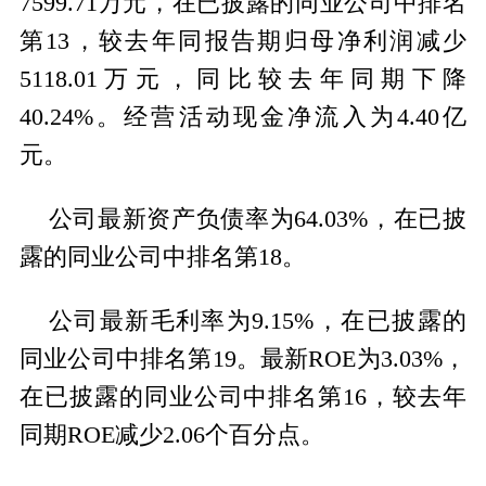
7599.71万元，在已披露的同业公司中排名
第13，较去年同报告期归母净利润减少
5118.01万元，同比较去年同期下降
40.24%。经营活动现金净流入为4.40亿
元。
公司最新资产负债率为64.03%，在已披
露的同业公司中排名第18。
公司最新毛利率为9.15%，在已披露的
同业公司中排名第19。最新ROE为3.03%，
在已披露的同业公司中排名第16，较去年
同期ROE减少2.06个百分点。