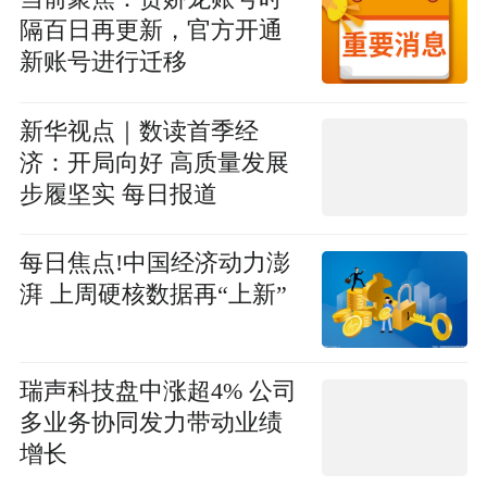
隔百日再更新，官方开通
新账号进行迁移
新华视点｜数读首季经
济：开局向好 高质量发展
步履坚实 每日报道
每日焦点!中国经济动力澎
湃 上周硬核数据再“上新”
瑞声科技盘中涨超4% 公司
多业务协同发力带动业绩
增长