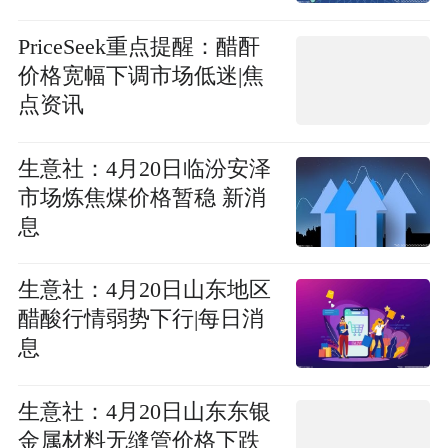
教坛 一生情守护成长-每日
简讯
PriceSeek重点提醒：醋酐
价格宽幅下调市场低迷|焦
点资讯
生意社：4月20日临汾安泽
市场炼焦煤价格暂稳 新消
息
生意社：4月20日山东地区
醋酸行情弱势下行|每日消
息
生意社：4月20日山东东银
金属材料无缝管价格下跌