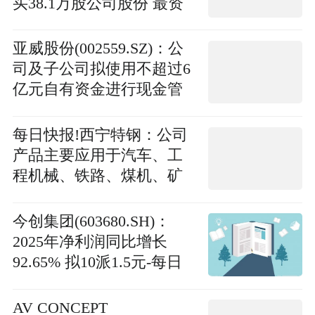
买38.1万股公司股份 最资
讯
亚威股份(002559.SZ)：公
司及子公司拟使用不超过6
亿元自有资金进行现金管
理
每日快报!西宁特钢：公司
产品主要应用于汽车、工
程机械、铁路、煤机、矿
山机械、新能源、水电工
程等领域
今创集团(603680.SH)：
2025年净利润同比增长
92.65% 拟10派1.5元-每日
动态
AV CONCEPT