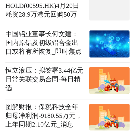
HOLD(00595.HK)4月20日
耗资28.9万港元回购50万
股-播报
中国铝业董事长何文建：
国内原铝及初级铝合金出
口或将有所恢复_即时焦点
恒立液压：拟签署3.44亿元
日常关联交易合同-每日精
选
图解财报：保税科技全年
归母净利润-9180.55万元，
上年同期2.10亿元_消息