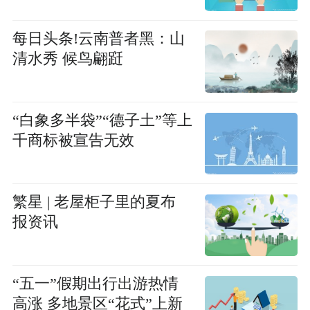
每日头条!云南普者黑：山
清水秀 候鸟翩跹
“白象多半袋”“德子土”等上
千商标被宣告无效
繁星 | 老屋柜子里的夏布
报资讯
“五一”假期出行出游热情
高涨 多地景区“花式”上新