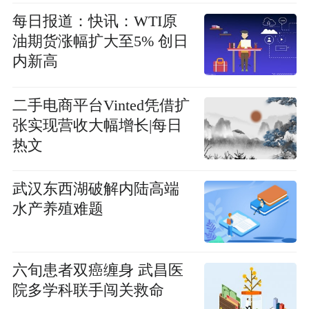
每日报道：快讯：WTI原
油期货涨幅扩大至5% 创日
内新高
二手电商平台Vinted凭借扩
张实现营收大幅增长|每日
热文
武汉东西湖破解内陆高端
水产养殖难题
六旬患者双癌缠身 武昌医
院多学科联手闯关救命