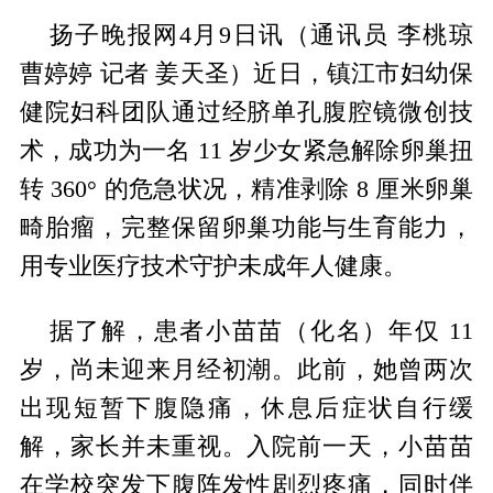
扬子晚报网4月9日讯（通讯员 李桃琼
曹婷婷 记者 姜天圣）近日，镇江市妇幼保
健院妇科团队通过经脐单孔腹腔镜微创技
术，成功为一名 11 岁少女紧急解除卵巢扭
转 360° 的危急状况，精准剥除 8 厘米卵巢
畸胎瘤，完整保留卵巢功能与生育能力，
用专业医疗技术守护未成年人健康。
据了解，患者小苗苗（化名）年仅 11
岁，尚未迎来月经初潮。此前，她曾两次
出现短暂下腹隐痛，休息后症状自行缓
解，家长并未重视。入院前一天，小苗苗
在学校突发下腹阵发性剧烈疼痛，同时伴