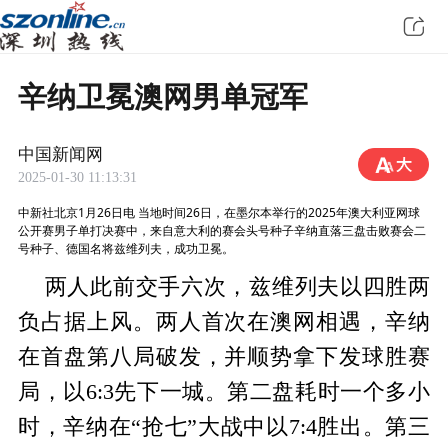
辛纳卫冕澳网男单冠军
中国新闻网
2025-01-30 11:13:31
中新社北京1月26日电 当地时间26日，在墨尔本举行的2025年澳大利亚网球
公开赛男子单打决赛中，来自意大利的赛会头号种子辛纳直落三盘击败赛会二
号种子、德国名将兹维列夫，成功卫冕。
两人此前交手六次，兹维列夫以四胜两
负占据上风。两人首次在澳网相遇，辛纳
在首盘第八局破发，并顺势拿下发球胜赛
局，以6:3先下一城。第二盘耗时一个多小
时，辛纳在“抢七”大战中以7:4胜出。第三