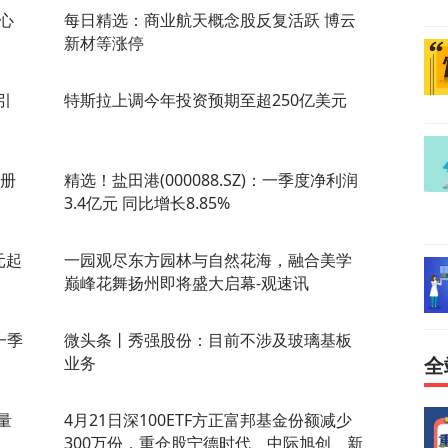
心
每日精选：商业航天概念股反复活跃 博云
新材等涨停
引
特斯拉上调今年投资预期至超250亿美元
注册
精选！盐田港(000088.SZ)：一季度净利润
3.4亿元 同比增长8.85%
元起
一园观尽东方园林与自然花海，融合美学
巅峰花舞扬州即将盛大启幕-观速讯
一季
微头条丨秀强股份：目前不涉及玻璃基板
业务
全
量
4月21日深100ETF方正富邦基金份额减少
300万份，重仓股宁德时代、中际旭创、新