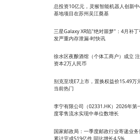
总投资10亿元，灵猴智能机器人创新中
基地项目在苏州吴江奠基
三星Galaxy XR陷"绝对噩梦"：4月补丁
发严重内存泄漏-时快讯
徐水区夜酿酒馆（个体工商户）成立 
资本2万人民币
别克至境E7上市，置换权益价15.49万
当前热门
李宁有限公司（02331.HK）2026年第
度零售流水实现中单位数增长
国家邮政局：一季度邮政行业寄递业务
累计完成519亿件 同比增长4.5%