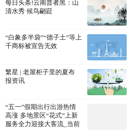
每日头条!云南普者黑：山
清水秀 候鸟翩跹
“白象多半袋”“德子土”等上
千商标被宣告无效
繁星 | 老屋柜子里的夏布
报资讯
“五一”假期出行出游热情
高涨 多地景区“花式”上新
服务全力迎接大客流_当前