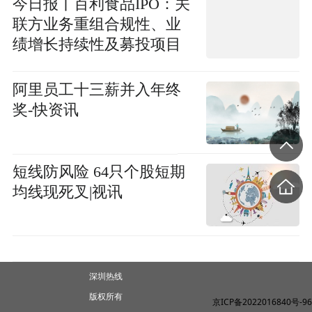
今日报丨百利食品IPO：关
联方业务重组合规性、业
绩增长持续性及募投项目
必要性遭追问
阿里员工十三薪并入年终
奖-快资讯
短线防风险 64只个股短期
均线现死叉|视讯
深圳热线
版权所有
京ICP备2022016840号-96