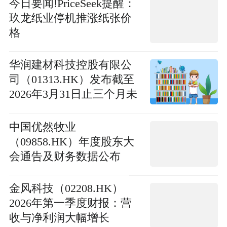
今日要闻!PriceSeek提醒：
玖龙纸业停机推涨纸张价
格
华润建材科技控股有限公
司（01313.HK）发布截至
2026年3月31日止三个月未
经审核财务资料，显示公
司营业额和净利润均有所
中国优然牧业
下降。 每日速读
（09858.HK）年度股东大
会通告及财务数据公布
金风科技（02208.HK）
2026年第一季度财报：营
收与净利润大幅增长