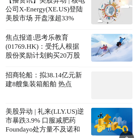
【播资讯】美股异动 | 核电
公司X-Energy(XE.US)登陆
美股市场 开盘涨超33%
焦点报道:思考乐教育
(01769.HK)：受托人根据
股份奖励计划购买20万股
招商轮船：拟38.14亿元新
建8艘集装箱船舶 热点
美股异动 | 礼来(LLY.US)逆
市暴跌3.9% 口服减肥药
Foundayo处方量不及诺和