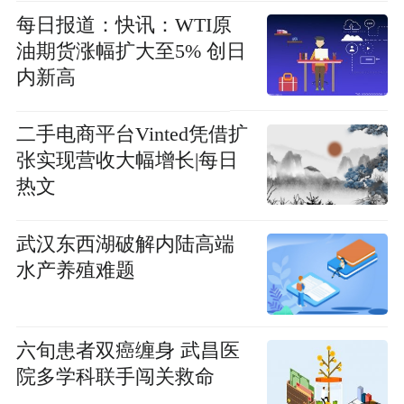
每日报道：快讯：WTI原
油期货涨幅扩大至5% 创日
内新高
二手电商平台Vinted凭借扩
张实现营收大幅增长|每日
热文
武汉东西湖破解内陆高端
水产养殖难题
六旬患者双癌缠身 武昌医
院多学科联手闯关救命