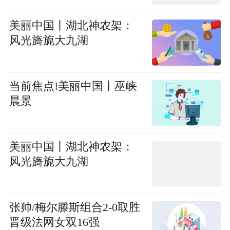
美丽中国丨湖北神农架：
风光旖旎大九湖
当前焦点!美丽中国丨巫峡
晨景
美丽中国丨湖北神农架：
风光旖旎大九湖
张帅/梅尔滕斯组合2-0取胜
晋级法网女双16强