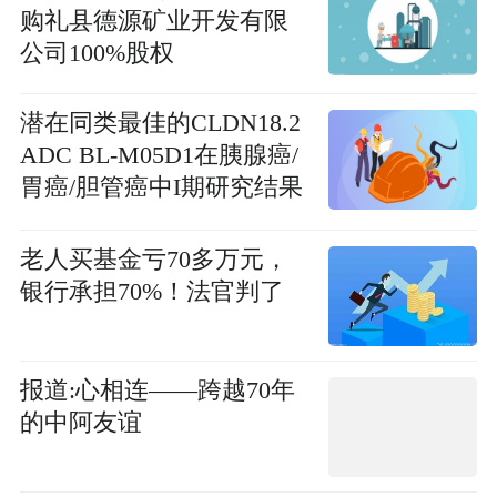
购礼县德源矿业开发有限
公司100%股权
潜在同类最佳的CLDN18.2
ADC BL-M05D1在胰腺癌/
胃癌/胆管癌中I期研究结果
首次公布_头条焦点
老人买基金亏70多万元，
银行承担70%！法官判了
报道:心相连——跨越70年
的中阿友谊