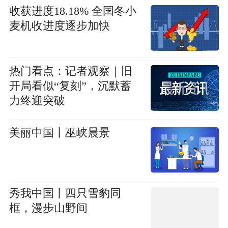
收获进度18.18% 全国冬小
麦机收进度逐步加快
热门看点：记者观察｜旧
开局看似“复刻”，沉默蓄
力终迎突破
美丽中国丨巫峡晨景
秀我中国丨四只雪豹同
框，漫步山野间