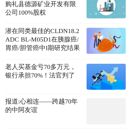
购礼县德源矿业开发有限
公司100%股权
潜在同类最佳的CLDN18.2
ADC BL-M05D1在胰腺癌/
胃癌/胆管癌中I期研究结果
首次公布_头条焦点
老人买基金亏70多万元，
银行承担70%！法官判了
报道:心相连——跨越70年
的中阿友谊