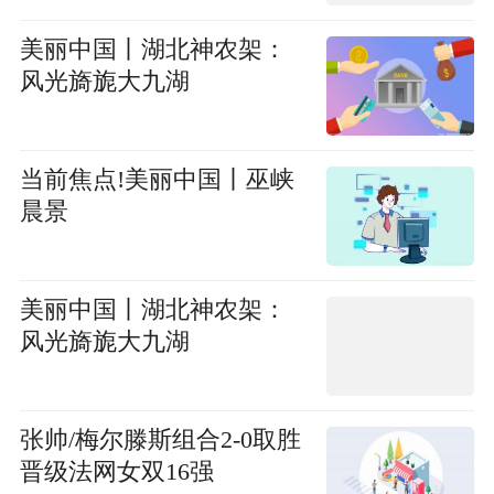
美丽中国丨湖北神农架：
风光旖旎大九湖
当前焦点!美丽中国丨巫峡
晨景
美丽中国丨湖北神农架：
风光旖旎大九湖
张帅/梅尔滕斯组合2-0取胜
晋级法网女双16强