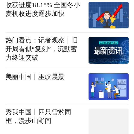
收获进度18.18% 全国冬小
麦机收进度逐步加快
热门看点：记者观察｜旧
开局看似“复刻”，沉默蓄
力终迎突破
美丽中国丨巫峡晨景
秀我中国丨四只雪豹同
框，漫步山野间