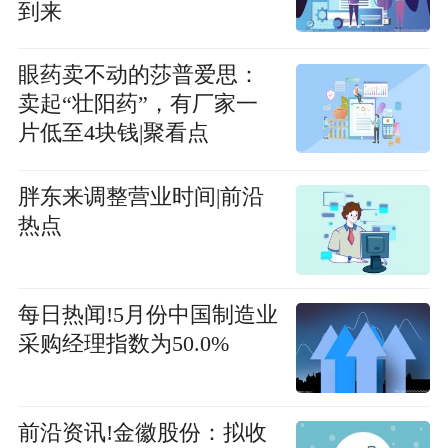
到来
眼药卖不动的莎普爱思：
卖起“壮阳药”，有厂家一
片低至4块钱|聚看点
胖东来调整营业时间|前沿
热点
每日热闻!5月份中国制造业
采购经理指数为50.0%
前沿资讯!金徽股份：拟收