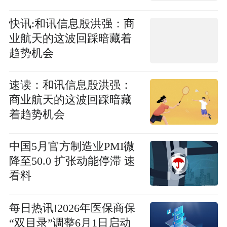
首次公布 观热点
快讯:和讯信息殷洪强：商
业航天的这波回踩暗藏着
趋势机会
速读：和讯信息殷洪强：
商业航天的这波回踩暗藏
着趋势机会
中国5月官方制造业PMI微
降至50.0 扩张动能停滞 速
看料
每日热讯!2026年医保商保
“双目录”调整6月1日启动